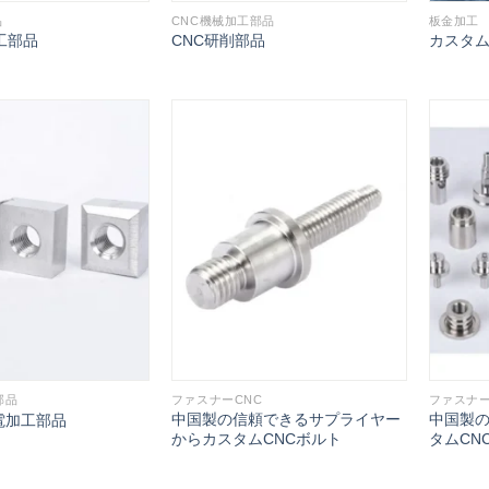
品
CNC機械加工部品
板金加工
工部品
CNC研削部品
カスタ
部品
ファスナーCNC
ファスナー
中国製の信頼できるサプライヤー
中国製
電加工部品
からカスタムCNCボルト
タムCN