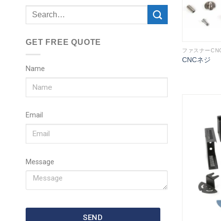
GET FREE QUOTE
ファスナーCN
CNCネジ
Name
Email
Message
SEND