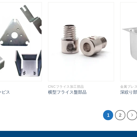
CNCフライス加工部品
金属プレ
ービス
横型フライス盤部品
深絞り
1
2