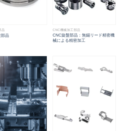
部品
CNC機械加工部品
CNC旋盤部品：無錫リード精密機
盤部品
械による精密加工