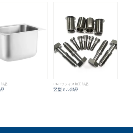
ス部品
CNCフライス加工部品
部品
竪型ミル部品