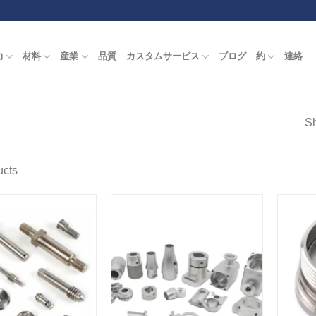
力
材料
産業
品質
カスタムサービス
ブログ
約
連絡
Sh
cts