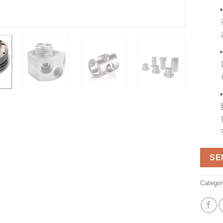
SE
Categor