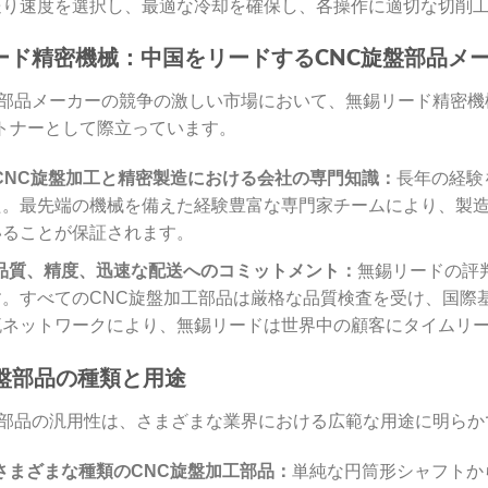
送り速度を選択し、最適な冷却を確保し、各操作に適切な切削
ード精密機械：中国をリードするCNC旋盤部品メ
盤部品メーカーの競争の激しい市場において、無錫リード精密
トナーとして際立っています。
CNC旋盤加工と精密製造における会社の専門知識：
長年の経験
た。最先端の機械を備えた経験豊富な専門家チームにより、製
いることが保証されます。
品質、精度、迅速な配送へのコミットメント：
無錫リードの評
す。すべてのCNC旋盤加工部品は厳格な品質検査を受け、国際
流ネットワークにより、無錫リードは世界中の顧客にタイムリ
旋盤部品の種類と用途
盤部品の汎用性は、さまざまな業界における広範な用途に明らか
さまざまな種類のCNC旋盤加工部品：
単純な円筒形シャフトか