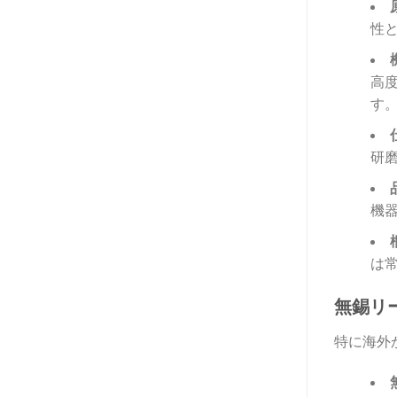
性
高
す
研
機
は
無錫リ
特に海外