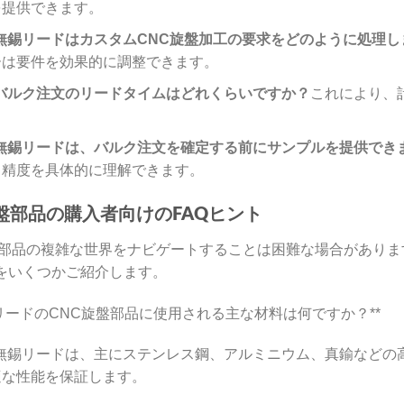
を提供できます。
無錫リードはカスタムCNC旋盤加工の要求をどのように処理し
ーは要件を効果的に調整できます。
バルク注文のリードタイムはどれくらいですか？
これにより、
。
無錫リードは、バルク注文を確定する前にサンプルを提供でき
と精度を具体的に理解できます。
旋盤部品の購入者向けのFAQヒント
盤部品の複雑な世界をナビゲートすることは困難な場合があり
をいくつかご紹介します。
無錫リードのCNC旋盤部品に使用される主な材料は何ですか？**
無錫リードは、主にステンレス鋼、アルミニウム、真鍮などの
適な性能を保証します。