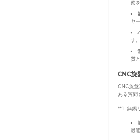
察
ヤ
す
質
CNC
CNC旋
ある質問
**1. 
最