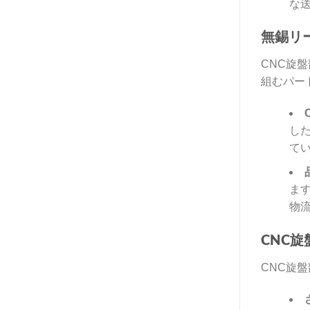
な
無錫リ
CNC旋
組むパー
し
て
ま
物
CNC
CNC旋