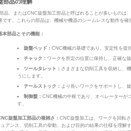
旋盤部品の理解
盤部品、またはCNC旋盤加工部品と呼ばれることが多いものは
果です。これらの部品は、機械や機器のシームレスな動作を確
基本部品とその機能：
旋盤ベッド：
CNC機械の基礎であり、安定性を提
チャック：
ワークを所定の位置に保持し、正確な
ツールタレット：
さまざまな切削工具を収納し、
うにします。
テールストック：
より長いワークをサポートし、
制御盤：
CNC機械の中枢であり、オペレーターが
す。
CNC旋盤加工部品の複雑さ：
CNC旋盤加工は、ワークを回転
ニュアンス、切削工具の挙動、および目的の結果の仕様を理解