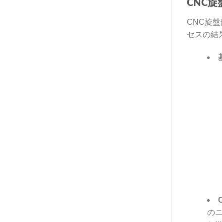
CNC
CNC旋
セスの結
の