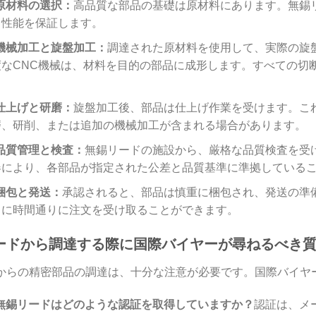
原材料の選択：
高品質な部品の基礎は原材料にあります。無錫
と性能を保証します。
機械加工と旋盤加工：
調達された原材料を使用して、実際の旋
度なCNC機械は、材料を目的の部品に成形します。すべての切
。
仕上げと研磨：
旋盤加工後、部品は仕上げ作業を受けます。こ
磨、研削、または追加の機械加工が含まれる場合があります。
品質管理と検査：
無錫リードの施設から、厳格な品質検査を受
器により、各部品が指定された公差と品質基準に準拠している
梱包と発送：
承認されると、部品は慎重に梱包され、発送の準
常に時間通りに注文を受け取ることができます。
ードから調達する際に国際バイヤーが尋ねるべき
からの精密部品の調達は、十分な注意が必要です。国際バイヤ
無錫リードはどのような認証を取得していますか？
認証は、メ