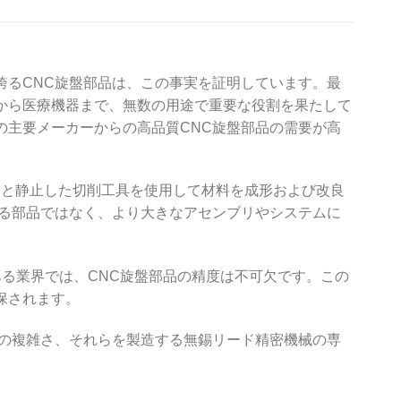
誇るCNC旋盤部品は、この事実を証明しています。最
から医療機器まで、無数の用途で重要な役割を果たして
の主要メーカーからの高品質CNC旋盤部品の需要が高
ワークと静止した切削工具を使用して材料を成形および改良
なる部品ではなく、より大きなアセンブリやシステムに
のある業界では、CNC旋盤部品の精度は不可欠です。この
保されます。
その複雑さ、それらを製造する無錫リード精密機械の専