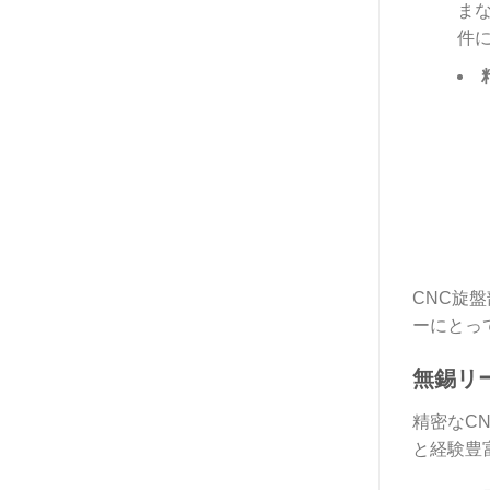
ま
件
CNC旋
ーにとっ
無錫リ
精密なC
と経験豊