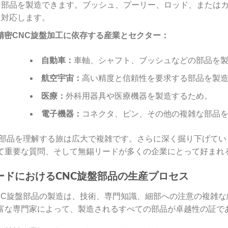
な部品を製造できます。ブッシュ、プーリー、ロッド、またはカ
に対応します。
精密CNC旋盤加工に依存する産業とセクター：
自動車：
車軸、シャフト、ブッシュなどの部品を
航空宇宙：
高い精度と信頼性を要求する部品を製
医療：
外科用器具や医療機器を製造するため。
電子機器：
コネクタ、ピン、その他の複雑な部品
盤部品を理解する旅は広大で複雑です。さらに深く掘り下げて
て重要な質問、そして無錫リードが多くの企業にとって好まれ
ードにおけるCNC旋盤部品の生産プロセス
NC旋盤部品の製造は、技術、専門知識、細部への注意の複雑
富な専門家によって、製造されるすべての部品が卓越性の証で