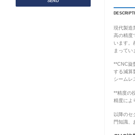
SEND
DESCRIPT
現代製造
高の精度
います。
まってい
**CN
する減算
シームレ
**精度
精度によ
以降のセ
門知識、