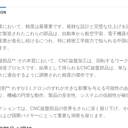
ION
業において、精度は最重要です。複雑な設計と完璧な仕上げを
で製造されたこれらの部品は、自動車から航空宇宙、電子機器
産業が進化し続けるにつれ、特に精密工学能力で知られる中国
ます。
C旋盤部品**: その本質において、CNC旋盤加工は、回転する
製造プロセスです。結果として得られるCNC旋盤部品は、単
スに適合するように調整された精度の傑作です。
の役割**: わずか1ミクロンのずれが大きな影響を与える可能性
り、機械の円滑な動作、製品の安全性、システムの信頼性が確
クションでは、CNC旋盤部品の世界をさらに深く掘り下げ、
および国際バイヤーにとって重要な洞察を探ります。