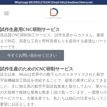
Whatsapp 8615951276160 Email
info@leadmachinery.net
試作生産用CNC研削サービス
高品質CNC研削加工サービス。試作生産からカスタム、量産
まで対応。高度な工具と即時見積もりを提供する最適なパート
ナーです。
今すぐお問い合わせください
試作生産のためのCNC研削サービス
設立以来、Wuxiは世界中の数千ものカスタマイズされた航空
宇宙機械加工部品を供給することで、顧客の要求に応えてきま
した。主に独立系の航空宇宙請負業者と取引しており、軍から
の大規模で複雑な業務も数多く請け負っています。一度限りの
サービスでも、大量生産でも、私たちは細心の注意を払ってご
要望にお応えします。