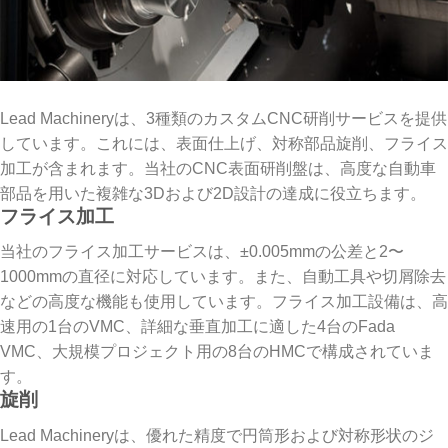
Lead Machineryは、3種類のカスタムCNC研削サービスを提供
しています。これには、表面仕上げ、対称部品旋削、フライス
加工が含まれます。当社のCNC表面研削盤は、高度な自動車
部品を用いた複雑な3Dおよび2D設計の達成に役立ちます。
フライス加工
当社のフライス加工サービスは、±0.005mmの公差と2〜
1000mmの直径に対応しています。また、自動工具や切屑除去
などの高度な機能も使用しています。フライス加工設備は、高
速用の1台のVMC、詳細な垂直加工に適した4台のFada
VMC、大規模プロジェクト用の8台のHMCで構成されていま
す。
旋削
Lead Machineryは、優れた精度で円筒形および対称形状のジ