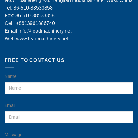
No.7 Yuansheng Rd, Yangjian Industrial Park, Wuxi, China
Tel: 86-510-88533858
Fax: 86-510-88533858
Cell: +8613961886740
Email:
info@leadmachinery.net
Web:www.leadmachinery.net
FREE TO CONTACT US
Name
Email
Message