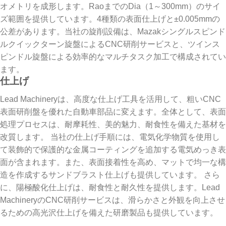
オメトリを成形します。RaoまでのDia（1～300mm）のサイ
ズ範囲を提供しています。4種類の表面仕上げと±0.005mmの
公差があります。当社の旋削設備は、Mazakシングルスピンド
ルクイックターン旋盤によるCNC研削サービスと、ツインス
ピンドル旋盤による効率的なマルチタスク加工で構成されてい
ます。
仕上げ
Lead Machineryは、高度な仕上げ工具を活用して、粗いCNC
表面研削盤を優れた自動車部品に変えます。全体として、表面
処理プロセスは、耐摩耗性、美的魅力、耐食性を備えた基材を
改質します。 当社の仕上げ手順には、電気化学物質を使用し
て装飾的で保護的な金属コーティングを追加する電気めっき表
面が含まれます。また、表面接着性を高め、マットで均一な構
造を作成するサンドブラスト仕上げも提供しています。 さら
に、陽極酸化仕上げは、耐食性と耐久性を提供します。Lead
MachineryのCNC研削サービスは、滑らかさと外観を向上させ
るための高光沢仕上げを備えた研磨製品も提供しています。