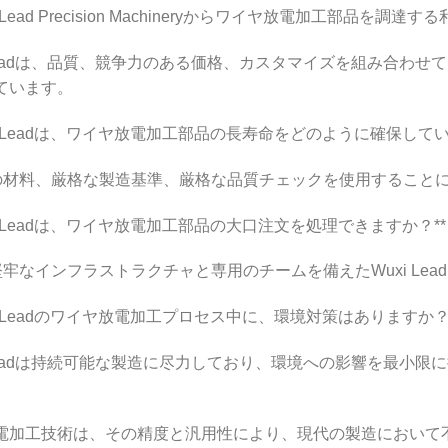
uxi Lead Precision Machineryからワイヤ放電加工部品を調
xi Leadは、品質、競争力のある価格、カスタマイズを組み合
ています。
Wuxi Leadは、ワイヤ放電加工部品の長寿命をどのように確保して
質の材料、厳格な製造基準、厳格な品質チェックを使用すること
Wuxi Leadは、ワイヤ放電加工部品の大口注文を処理できますか？**
、堅牢なインフラストラクチャと専用のチームを備えたWuxi L
Wuxi Leadのワイヤ放電加工プロセス中に、環境対策はありますか？
xi Leadは持続可能な製造に尽力しており、環境への影響を最
電加工技術は、その精度と汎用性により、現代の製造において