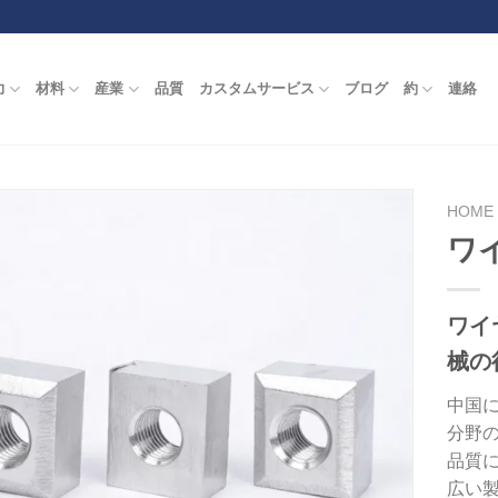
力
材料
産業
品質
カスタムサービス
ブログ
約
連絡
HOME
ワ
ワイ
械の
中国
分野
品質
広い