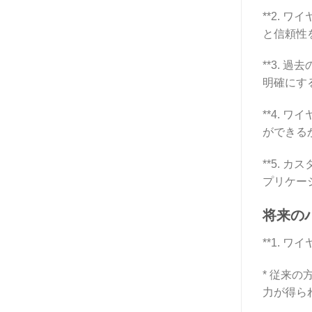
**2.
と信頼性
**3.
明確にす
**4.
ができる
**5.
プリケー
将来の
**1. 
* 従来
力が得ら