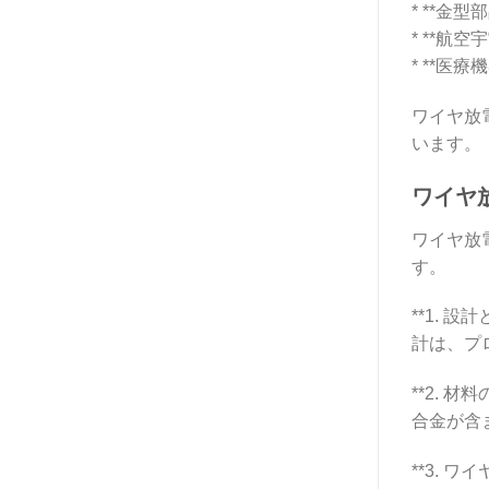
* **金
* **航
* **医
ワイヤ放
います。
ワイヤ
ワイヤ放
す。
**1.
計は、プ
**2.
合金が含
**3. 