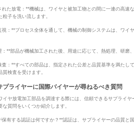
 制御された放電：**機械は、ワイヤと被加工物との間に一連の
た粒子を洗い流します。
 連続監視：**プロセス全体を通して、機械の制御システムは、
 後処理：**部品が機械加工された後、用途に応じて、熱処理、研
 品質検査：**すべての部品は、指定された公差と品質基準を満
品質検査を受けます。
サプライヤーに国際バイヤーが尋ねるべき質問
ワイヤ放電加工部品を調達する際には、信頼できるサプライヤ
要な質問をいくつか紹介します。
 貴社が保有する認証は何ですか？**認証は、サプライヤーの品