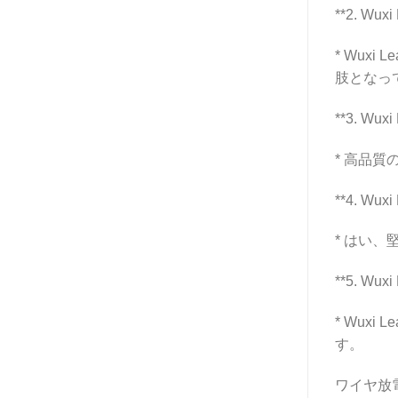
**2. W
* Wu
肢となっ
**3. 
* 高品
**4. 
* はい
**5. 
* Wu
す。
ワイヤ放