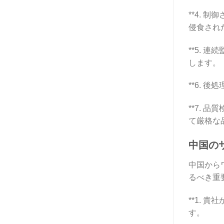
**4.
侵食され
**5.
します。
**6.
**7.
て厳格な
中国の
中国から
るべき重
**1.
す。