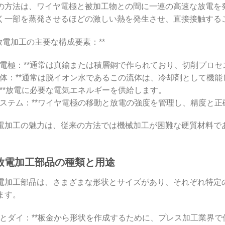
の方法は、ワイヤ電極と被加工物との間に一連の高速な放電を
く一部を蒸発させるほどの激しい熱を発生させ、直接接触する
放電加工の主要な構成要素：**
ワイヤ電極：**通常は真鍮または積層銅で作られており、切削プ
誘電流体：**通常は脱イオン水であるこの流体は、冷却剤として
源：**放電に必要な電気エネルギーを供給します。
制御システム：**ワイヤ電極の移動と放電の強度を管理し、精度と
電加工の魅力は、従来の方法では機械加工が困難な硬質材料で
放電加工部品の種類と用途
電加工部品は、さまざまな形状とサイズがあり、それぞれ特定
ます。
パンチとダイ：**板金から形状を作成するために、プレス加工業界