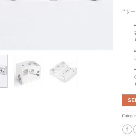
**サ
SE
Catego