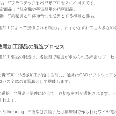
型部品：**プラスチック射出成形プロセスに不可欠です。
空宇宙部品：**航空機や宇宙船用の精密部品。
療機器：**高精度と生体適合性を必要とする機器と部品。
電加工によって提供される精度は、わずかなずれでも大きな影
放電加工部品の製造プロセス
電加工部品の製造は、各段階で精度が求められる綿密なプロセ
 設計と青写真：**機械加工が始まる前に、通常はCADソフトウ
ロセス全体の青写真として機能します。
 材料の選択：**用途と要件に応じて、適切な材料が選択されま
まれます。
ワイヤの threading：**通常は真鍮または積層銅で作られた