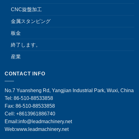
CNC旋盤加工
金属スタンピング
板金
終了します。
産業
CONTACT INFO
No.7 Yuansheng Rd, Yangjian Industrial Park, Wuxi, China
Tel: 86-510-88533858
Fax: 86-510-88533858
Cell: +8613961886740
Email:
info@leadmachinery.net
Web:www.leadmachinery.net