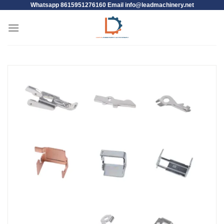
Whatsapp 8615951276160 Email
info@leadmachinery.net