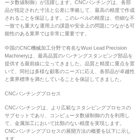
ータ数値制御）が活躍します。CNCパンチングは、各部
品が指定された寸法と公差に準拠して、最高の精度で作成
されることを保証します。このレベルの精度は、些細な不
一致でも重大な運用上の課題や安全上の問題につながる可
能性のある業界では非常に重要です。
中国のCNC機械加工分野で有名なWuxi Lead Precision
Machineryは、最高品質のパンチングスタンピング部品を
提供する最前線に立ってきました。品質と精度に重点を置
いて、同社は多様な顧客のニーズに応え、各部品が卓越性
と業界標準を満たしていることを保証してきました。
CNCパンチングプロセス
CNCパンチングは、より広範なスタンピングプロセスの
サブセットであり、コンピュータ数値制御の力を利用し
て、金属加工において比類のない精度を実現します。
CNCパンチングプロセスの展開方法の概要を以下に示し
ます。