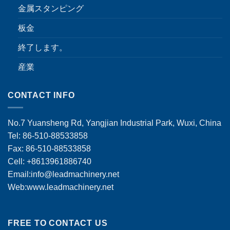
金属スタンピング
板金
終了します。
産業
CONTACT INFO
No.7 Yuansheng Rd, Yangjian Industrial Park, Wuxi, China
Tel: 86-510-88533858
Fax: 86-510-88533858
Cell: +8613961886740
Email:
info@leadmachinery.net
Web:www.leadmachinery.net
FREE TO CONTACT US