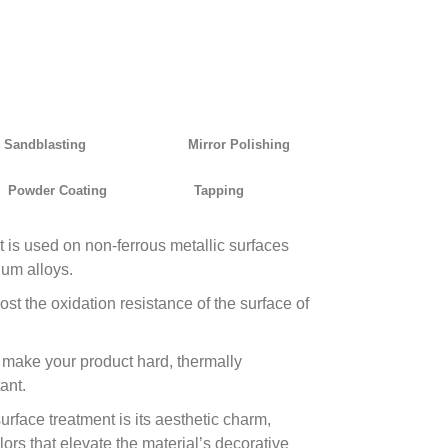
Sandblasting
Mirror Polishing
Powder Coating
Tapping
 is used on non-ferrous metallic surfaces
um alloys.
st the oxidation resistance of the surface of
s
make your product hard, thermally
ant.
surface treatment is its aesthetic charm,
ors that elevate the material’s decorative