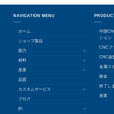
NAVIGATION MENU
PRODUC
ホーム
中国C
ション
ショップ製品
CNC
能力
CNC旋
材料
金属ス
産業
板金
品質
終了し
カスタムサービス
産業
ブログ
約