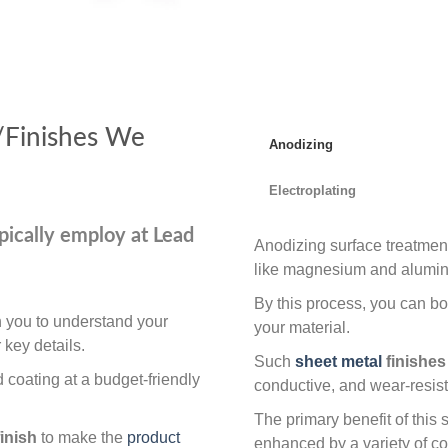
/Finishes We
Anodizing
Electroplating
pically employ at Lead
Anodizing surface treatment
like magnesium and alumin
By this process, you can boo
h you to understand your
your material.
 key details.
Such
sheet metal
finishe
d coating at a budget-friendly
conductive, and wear-resist
The primary benefit of this 
inish
to make the
product
enhanced by a variety of col