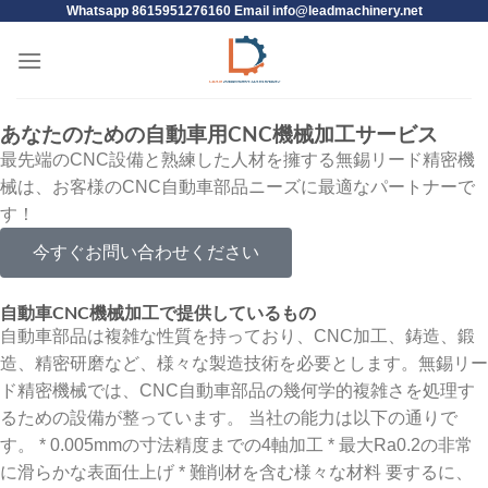
Whatsapp 8615951276160 Email
info@leadmachinery.net
あなたのための自動車用CNC機械加工サービス
最先端のCNC設備と熟練した人材を擁する無錫リード精密機
械は、お客様のCNC自動車部品ニーズに最適なパートナーで
す！
今すぐお問い合わせください
自動車CNC機械加工で提供しているもの
自動車部品は複雑な性質を持っており、CNC加工、鋳造、鍛
造、精密研磨など、様々な製造技術を必要とします。無錫リー
ド精密機械では、CNC自動車部品の幾何学的複雑さを処理す
るための設備が整っています。 当社の能力は以下の通りで
す。 * 0.005mmの寸法精度までの4軸加工 * 最大Ra0.2の非常
に滑らかな表面仕上げ * 難削材を含む様々な材料 要するに、