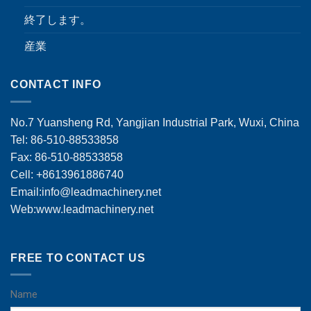
終了します。
産業
CONTACT INFO
No.7 Yuansheng Rd, Yangjian Industrial Park, Wuxi, China
Tel: 86-510-88533858
Fax: 86-510-88533858
Cell: +8613961886740
Email:
info@leadmachinery.net
Web:www.leadmachinery.net
FREE TO CONTACT US
Name