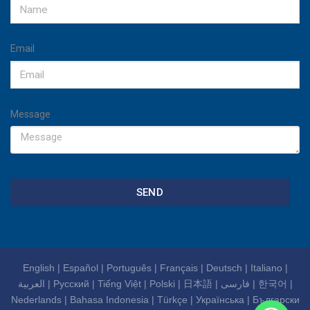
Email
Message
SEND
English
|
Español
|
Português
|
Français
|
Deutsch
|
Italiano
|
العربية
|
Русский
|
Tiếng Việt
|
Polski
|
日本語
|
فارسی
|
한국어
|
Nederlands
|
Bahasa Indonesia
|
Türkçe
|
Українська
|
Български