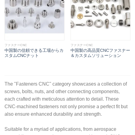
ファスナーCNC
ファスナーCNC
中国製の信頼できる工場からカ
中国製の高品質CNCファスナー
スタムCNCナット
＆カスタムソリューション
The "Fasteners CNC" category showcases a collection of
screws, bolts, nuts, and other connecting components,
each crafted with meticulous attention to detail. These
CNC-machined fasteners not only promise a perfect fit but
also ensure enhanced durability and strength.
Suitable for a myriad of applications, from aerospace