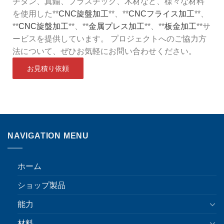
チタン、真鍮、プラスチック、木材など、様々な材料
を使用した**
CNC旋盤加工
**、**
CNCフライス加工
**、
**
CNC旋盤加工
**、**
金属プレス加工
**、**
板金加工
**サ
ービスを提供しています。 プロジェクトへのご協力方
法について、ぜひお気軽にお問い合わせください。
お見積り依頼
NAVIGATION MENU
ホーム
ショップ製品
能力
材料