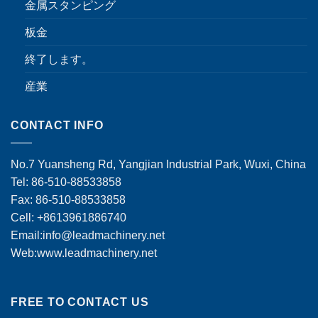
金属スタンピング
板金
終了します。
産業
CONTACT INFO
No.7 Yuansheng Rd, Yangjian Industrial Park, Wuxi, China
Tel: 86-510-88533858
Fax: 86-510-88533858
Cell: +8613961886740
Email:
info@leadmachinery.net
Web:www.leadmachinery.net
FREE TO CONTACT US