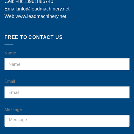
Cell: +8613961886740
Email:
info@leadmachinery.net
Web:www.leadmachinery.net
FREE TO CONTACT US
Name
Email
Message