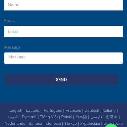
Email
Message
SEND
English
|
Español
|
Português
|
Français
|
Deutsch
|
Italiano
|
العربية
|
Русский
|
Tiếng Việt
|
Polski
|
日本語
|
فارسی
|
한국어
|
Nederlands
|
Bahasa Indonesia
|
Türkçe
|
Українська
|
Български