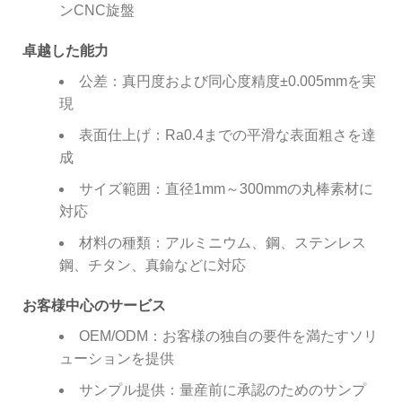
ンCNC旋盤
卓越した能力
公差：真円度および同心度精度±0.005mmを実
現
表面仕上げ：Ra0.4までの平滑な表面粗さを達
成
サイズ範囲：直径1mm～300mmの丸棒素材に
対応
材料の種類：アルミニウム、鋼、ステンレス
鋼、チタン、真鍮などに対応
お客様中心のサービス
OEM/ODM：お客様の独自の要件を満たすソリ
ューションを提供
サンプル提供：量産前に承認のためのサンプ