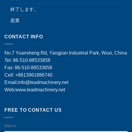
終了します。
産業
CONTACT INFO
No.7 Yuansheng Rd, Yangjian Industrial Park, Wuxi, China
Tel: 86-510-88533858
Fax: 86-510-88533858
Cell: +8613961886740
Email:
info@leadmachinery.net
Web:www.leadmachinery.net
FREE TO CONTACT US
Name