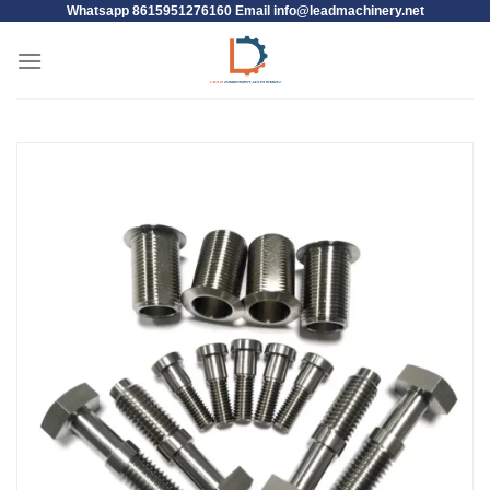
Whatsapp 8615951276160 Email
info@leadmachinery.net