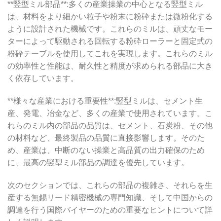
**竪型ミル部品**:多くの産業操業の中心となる竪型ミル
は、材料をより細かい粒子や粉末に粉砕または微粉化する
ように設計された機械です。これらのミルは、頑丈なモー
ターによって駆動される回転する粉砕ローラーと固定式の
粉砕テーブルを使用してこれを実現します。これらのミル
の効率性と性能は、耐久性と精度が求められる部品に大き
く依存しています。
**様々な産業における重要性**:竪型ミルは、セメント生
産、発電、冶金など、多くの産業で使用されています。こ
れらのミル内の部品の品質は、セメント、石炭粉、その他
の材料など、最終製品の品質に直接影響します。そのた
め、産業は、中断のない操業と高品質の出力確保のため
に、最高の竪型ミル部品の調達を優先しています。
次のセクションでは、これらの部品の複雑さ、それらを生
産する無錫リード精密機械の専門知識、そして中国からの
調達を行う国際バイヤーのための重要なヒントについて詳