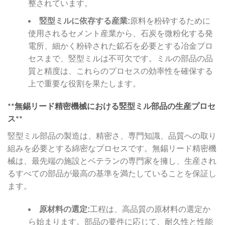
整されています。
竪型ミルに依存する産業:
原料を粉砕するために
使用されるセメント産業から、石炭を微粉化する発
電所、細かく粉砕された鉱石を必要とする冶金プロ
セスまで、竪型ミルは不可欠です。ミルの部品の品
質と精度は、これらのプロセスの効率性を確保する
上で重要な役割を果たします。
**無錫リード精密機械における竪型ミル部品の生産プロセ
ス**
竪型ミル部品の製造は、精密さ、専門知識、品質への取り
組みを必要とする綿密なプロセスです。無錫リード精密機
械は、最先端の施設とベテランの専門家を擁し、生産され
るすべての部品が最高の基準を満たしていることを保証し
ます。
原材料の選定:
工程は、高品質の原材料の選定か
ら始まります。部品の要件に応じて、耐久性と性能