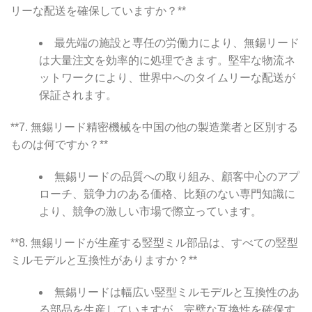
リーな配送を確保していますか？**
最先端の施設と専任の労働力により、無錫リード
は大量注文を効率的に処理できます。堅牢な物流ネ
ットワークにより、世界中へのタイムリーな配送が
保証されます。
**7. 無錫リード精密機械を中国の他の製造業者と区別する
ものは何ですか？**
無錫リードの品質への取り組み、顧客中心のアプ
ローチ、競争力のある価格、比類のない専門知識に
より、競争の激しい市場で際立っています。
**8. 無錫リードが生産する竪型ミル部品は、すべての竪型
ミルモデルと互換性がありますか？**
無錫リードは幅広い竪型ミルモデルと互換性のあ
る部品を生産していますが、完璧な互換性を確保す