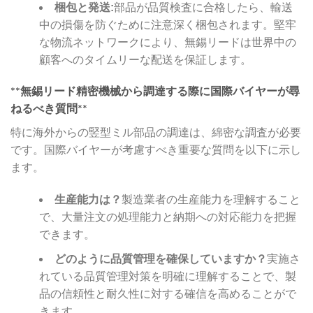
梱包と発送:
部品が品質検査に合格したら、輸送
中の損傷を防ぐために注意深く梱包されます。堅牢
な物流ネットワークにより、無錫リードは世界中の
顧客へのタイムリーな配送を保証します。
**無錫リード精密機械から調達する際に国際バイヤーが尋
ねるべき質問**
特に海外からの竪型ミル部品の調達は、綿密な調査が必要
です。国際バイヤーが考慮すべき重要な質問を以下に示し
ます。
生産能力は？
製造業者の生産能力を理解すること
で、大量注文の処理能力と納期への対応能力を把握
できます。
どのように品質管理を確保していますか？
実施さ
れている品質管理対策を明確に理解することで、製
品の信頼性と耐久性に対する確信を高めることがで
きます。