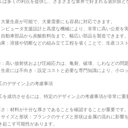
工は多くの利点を提供し、さまざまな業界で好まれる選択肢と
性：大量生産が可能で、大量需要にも容易に対応できます。
：コンピュータ支援設計と高度な機械により、非常に高い公差を
性：自動車部品から炭酸飲料缶まで、幅広い部品を製造できます
対効果：溶接や切断などの組み立て工程を省くことで、生産コス
応力：高い放射状および圧縮応力は、亀裂、破壊、しわなどの問
ット生産には不向き：設定コストと必要な専門知識により、小ロ
工のデザイン上の考慮事項
工を成功させるには、特定のデザイン上の考慮事項が非常に重
の厚さ：材料が十分な厚さであることを確認することが重要です
ンクサイズと形状：ブランクのサイズと形状は金属の流れに影響
き起こす可能性があります。