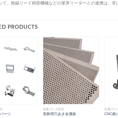
って、無錫リード精密機械などの業界リーダーとの連携は、常
ED PRODUCTS
品
金属プレス部品
金属プレ
パーツ
装飾用穴あき金属板
CNC曲