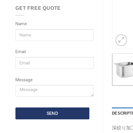
GET FREE QUOTE
Name
Email
Message
SEND
DESCRIPT
深絞り加