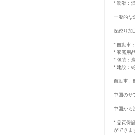
* 潤滑
一般的な
深絞り加
* 自動
* 家庭
* 包装
* 建設：
自動車、
中国のサ
中国から
* 品質
ができま