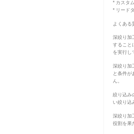
* カス
* リー
よくある
深絞り加
すること
を実行し
深絞り加
と条件が
ん。
絞り込み
い絞り込
深絞り加
役割を果