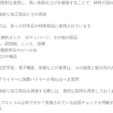
：潤滑剤を使用し、高い表面仕上げを確保することで、材料の流
深絞り加工部品とその用途
工は、多くの日常品や特殊部品に使用されています。
車：燃料タンク、ボディパーツ、その他の部品
用品：調理鍋、シンク、浴槽
：炭酸飲料缶やビール缶
蛇口や備品
航空宇宙、電子機器、医療などの業界は、その精度と耐久性の
プライヤーに国際バイヤーが尋ねるべき質問
深絞り加工部品を調達する際には、適切な質問を用意しておく
保証プロトコルは何ですか？実施されている品質チェックを理解
す。