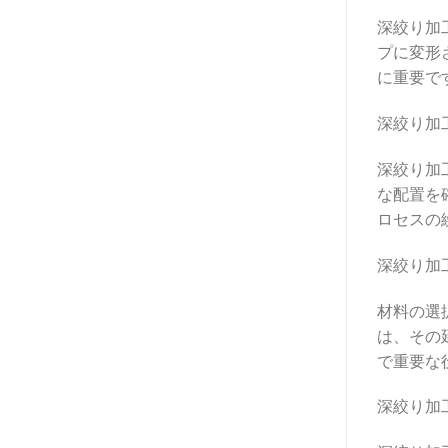
深絞り加
プに変形
に重要で
深絞り加
深絞り加
な配置を
ロセスの
深絞り加
材料の選
は、その
で重要な
深絞り加