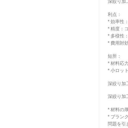
深絞り加
利点：
* 効率
* 精度
* 多様
* 費用
短所：
* 材料
* 小ロ
深絞り加
深絞り加
* 材料
* ブラ
問題を引