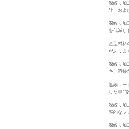
深絞り加
計、およ
深絞り加
を低減し
金型材料
がありま
深絞り加
キ、溶接
無錫リー
した専門
深絞り加
率的なプ
深絞り加