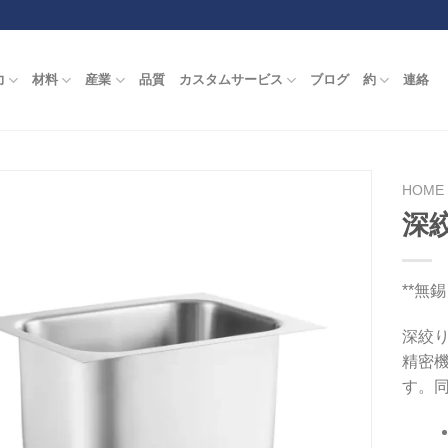
力
材料
産業
品質
カスタムサービス
ブログ
約
連絡
HOME
深
**無
深絞
精密
す。