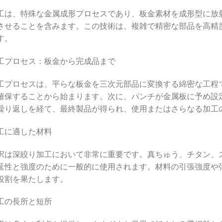
工は、特殊な金属成形プロセスであり、板金素材を成形型に放
させることを含みます。この技術は、複雑で精密な部品を高精
す。
工プロセス：板金から完成品まで
工プロセスは、平らな板金を三次元部品に変換する綿密な工程
確保することから始まります。次に、パンチが金属板に予め設
繰り返しを経て、最終製品が得られ、使用またはさらなる加工
工に適した材料
択は深絞り加工において非常に重要です。真ちゅう、チタン、
延性と強度のために一般的に使用されます。材料の引張強度や
役割を果たします。
工の長所と短所