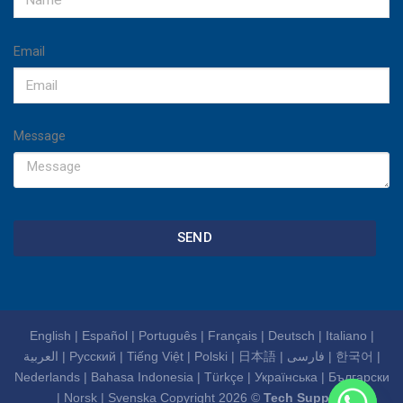
Email
Message
SEND
English
|
Español
|
Português
|
Français
|
Deutsch
|
Italiano
|
العربية
|
Русский
|
Tiếng Việt
|
Polski
|
日本語
|
فارسی
|
한국어
|
Nederlands
|
Bahasa Indonesia
|
Türkçe
|
Українська
|
Български
|
Norsk
|
Svenska
Copyright 2026 ©
Tech Support