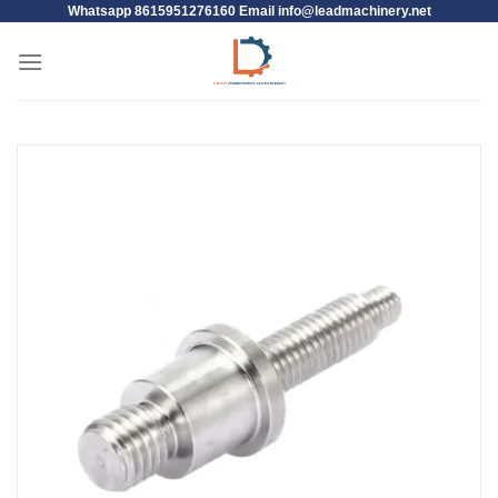
Whatsapp 8615951276160 Email
info@leadmachinery.net