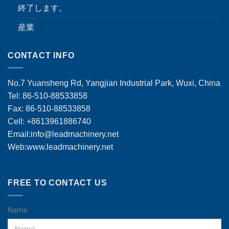
終了します。
産業
CONTACT INFO
No.7 Yuansheng Rd, Yangjian Industrial Park, Wuxi, China
Tel: 86-510-88533858
Fax: 86-510-88533858
Cell: +8613961886740
Email:
info@leadmachinery.net
Web:www.leadmachinery.net
FREE TO CONTACT US
Name