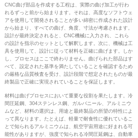
CNC曲げ部品を作成する工程は、実際の曲げ加工が行わ
れるずっと前から始まります。それは、高度なソフトウェ
アを使用して開発されることが多い綿密に作成された設計
から始まり、すべての曲げ、角度、寸法が考慮されます。
設計が最終決定されると、CNC機械に入力され、これら
の設計を指示のセットとして解釈します。次に、機械は工
具を使用して、設計に従って材料を正確に曲げます。しか
し、プロセスはここで終わりません。曲げられた部品はす
べて、設定された基準を満たしていることを確認するため
の厳格な品質検査を受け、設計段階で想定されたものが最
終製品で正確に実現されていることを保証します。
材料は曲げプロセスにおいて重要な役割を果たします。冷
間圧延鋼、304ステンレス鋼、ガルバニール、アルミニウ
ムなど、材料の選択は、用途と最終製品の所望の特性によ
って異なります。たとえば、軽量で耐食性に優れているこ
とで知られるアルミニウムは、航空宇宙用途に好まれる可
能性がありますが、強度で知られる冷間圧延鋼は、自動車