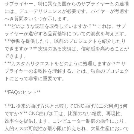
サプライヤー、特に異なる国からのサプライヤーとの連携
には、デューデリジェンスが必要です。バイヤーが考慮す
べき質問をいくつか示します。
* **どのような認証を取得していますか？** これは、サプ
ライヤーが遵守する品質基準についての洞察を与えます。
* **参照を提供したり、以前のプロジェクトを紹介したり
できますか？** 実績のある実績は、信頼感を高めることが
できます。
* **カスタムリクエストをどのように処理しますか？** サ
プライヤーの柔軟性を理解することは、独自のプロジェク
トにとって非常に重要です。
**FAQのヒント**
* **1. 従来の曲げ方法と比較してCNC曲げ加工の利点は何
ですか？** CNC曲げ加工は、比類のない精度、再現性、
効率性を提供します。コンピューター制御の操作により、
人的ミスの可能性が最小限に抑えられ、大量生産において