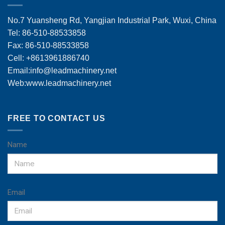
No.7 Yuansheng Rd, Yangjian Industrial Park, Wuxi, China
Tel: 86-510-88533858
Fax: 86-510-88533858
Cell: +8613961886740
Email:
info@leadmachinery.net
Web:www.leadmachinery.net
FREE TO CONTACT US
Name
Email