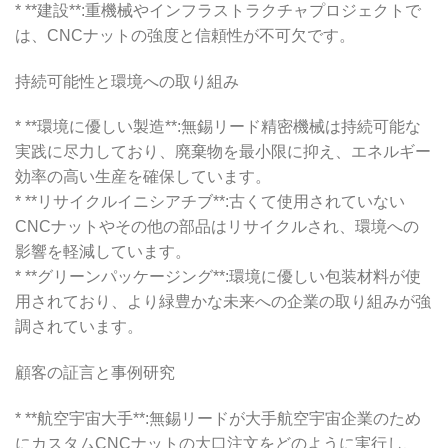
* **建設**:重機械やインフラストラクチャプロジェクトで
は、CNCナットの強度と信頼性が不可欠です。
持続可能性と環境への取り組み
* **環境に優しい製造**:無錫リード精密機械は持続可能な
実践に尽力しており、廃棄物を最小限に抑え、エネルギー
効率の高い生産を確保しています。
* **リサイクルイニシアチブ**:古くて使用されていない
CNCナットやその他の部品はリサイクルされ、環境への
影響を軽減しています。
* **グリーンパッケージング**:環境に優しい包装材料が使
用されており、より緑豊かな未来への企業の取り組みが強
調されています。
顧客の証言と事例研究
* **航空宇宙大手**:無錫リードが大手航空宇宙企業のため
にカスタムCNCナットの大口注文をどのように実行し、