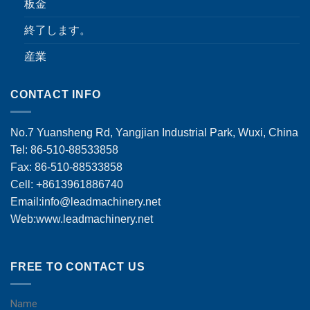
板金
終了します。
産業
CONTACT INFO
No.7 Yuansheng Rd, Yangjian Industrial Park, Wuxi, China
Tel: 86-510-88533858
Fax: 86-510-88533858
Cell: +8613961886740
Email:
info@leadmachinery.net
Web:www.leadmachinery.net
FREE TO CONTACT US
Name