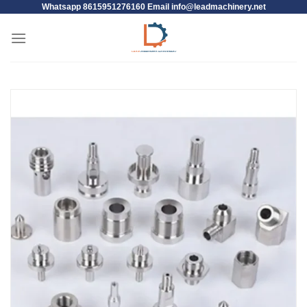
Whatsapp 8615951276160 Email
info@leadmachinery.net