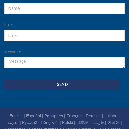
Email
Message
SEND
English
|
Español
|
Português
|
Français
|
Deutsch
|
Italiano
|
العربية
|
Русский
|
Tiếng Việt
|
Polski
|
日本語
|
فارسی
|
한국어
|
Nederlands
|
Bahasa Indonesia
|
Türkçe
|
Українська
|
Български