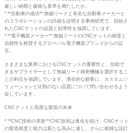
厳しい納期と厳格な基準を満たしたか。
* **自動車の成功**:無錫リードと有名な自動車メーカーと
のコラボレーションの詳細を説明する事例研究で、供給さ
れたCNCナットの品質と効率性を強調しています。
* **電子機器メーカー**:無錫リードのCNCナットの精度と
信頼性を称賛するグローバル電子機器ブランドからの証
言。
さまざまな業界におけるCNCナットの重要性と、信頼で
きるサプライヤーとして無錫リード精密機械を選択するこ
との利点を強調しています。潜在的な顧客に、カスタムソ
リューションと比類のない品質について問い合わせるよう
促しています。
CNCナットと高度な製造の未来
* **CNC技術の革新**:CNC技術は進化を続け、CNCナット
の製造精度と能力は新たな高みに達し、さらに複雑な設計