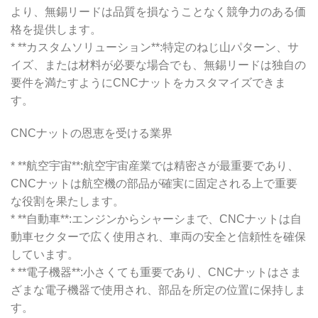
より、無錫リードは品質を損なうことなく競争力のある価
格を提供します。
* **カスタムソリューション**:特定のねじ山パターン、サ
イズ、または材料が必要な場合でも、無錫リードは独自の
要件を満たすようにCNCナットをカスタマイズできま
す。
CNCナットの恩恵を受ける業界
* **航空宇宙**:航空宇宙産業では精密さが最重要であり、
CNCナットは航空機の部品が確実に固定される上で重要
な役割を果たします。
* **自動車**:エンジンからシャーシまで、CNCナットは自
動車セクターで広く使用され、車両の安全と信頼性を確保
しています。
* **電子機器**:小さくても重要であり、CNCナットはさま
ざまな電子機器で使用され、部品を所定の位置に保持しま
す。