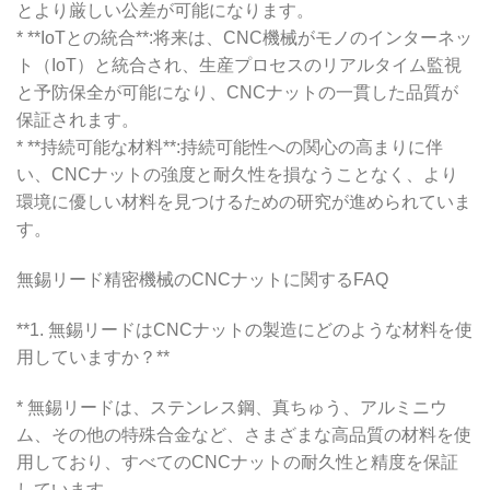
とより厳しい公差が可能になります。
* **IoTとの統合**:将来は、CNC機械がモノのインターネッ
ト（IoT）と統合され、生産プロセスのリアルタイム監視
と予防保全が可能になり、CNCナットの一貫した品質が
保証されます。
* **持続可能な材料**:持続可能性への関心の高まりに伴
い、CNCナットの強度と耐久性を損なうことなく、より
環境に優しい材料を見つけるための研究が進められていま
す。
無錫リード精密機械のCNCナットに関するFAQ
**1. 無錫リードはCNCナットの製造にどのような材料を使
用していますか？**
* 無錫リードは、ステンレス鋼、真ちゅう、アルミニウ
ム、その他の特殊合金など、さまざまな高品質の材料を使
用しており、すべてのCNCナットの耐久性と精度を保証
しています。